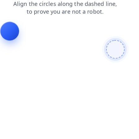
login
search
faq